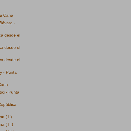
ta Cana
Bávaro -
ca desde el
ca desde el
ca desde el
y - Punta
Cana
iki - Punta
República
a ( I )
a ( II )