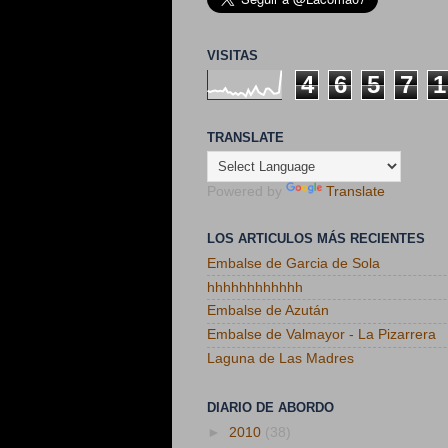
VISITAS
4
6
5
7
1
TRANSLATE
Powered by
Translate
LOS ARTICULOS MÁS RECIENTES
Embalse de Garcia de Sola
hhhhhhhhhhhh
Embalse de Azután
Embalse de Valmayor - La Pizarrera
Laguna de Las Madres
DIARIO DE ABORDO
►
2010
(38)