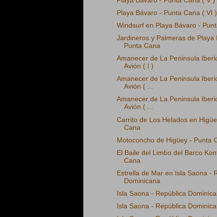
Playa Bávaro - Punta Cana ( V )
Playa Bávaro - Punta Cana ( VI )
Windsurf en Playa Bávaro - Pun
Jardineros y Palmeras de Playa 
Punta Cana
Amanecer de La Peninsula Iberi
Avión ( I )
Amanecer de La Peninsula Iberi
Avión ( ...
Amanecer de La Peninsula Iberi
Avión ( ...
Carrito de Los Helados en Higüe
Cana
Motoconcho de Higüey - Punta 
El Baile del Limbo del Barco Kont
Cana
Estrella de Mar en Isla Saona - 
Dominicana
Isla Saona - República Dominican
Isla Saona - República Dominican