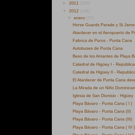
►
2011
(250)
▼
2012
(106)
▼
enero
(37)
Horse Guards Parade y St Jame
Atardecer en el Aeropuerto de 
Fabrica de Puros - Punta Cana
Autobuses de Punta Cana
Beso de los Amantes de Playa B
Catedral de Higüey I - Repúblic
Catedral de Higüey II - Republi
El Atardecer de Punta Cana desd
La Mirada de un Niño Dominica
Iglesia de San Dionisio - Higüey
Playa Bávaro - Punta Cana ( I )
Playa Bávaro - Punta Cana (II)
Playa Bávaro - Punta Cana (III)
Playa Bávaro - Punta Cana ( IV )