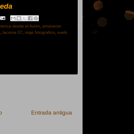
neda
erica desde el Avión
,
amanecer
n
,
lacoma 07
,
viaje fotografico
,
vuelo
o
Entrada antigua