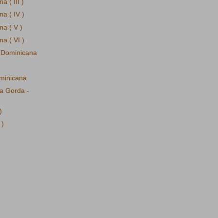
 ( III )
a ( IV )
na ( V )
a ( VI )
a Dominicana
ominicana
a Gorda -
)
 )