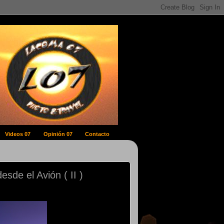
Videos 07
Opinión 07
Contacto
sde el Avión ( II )