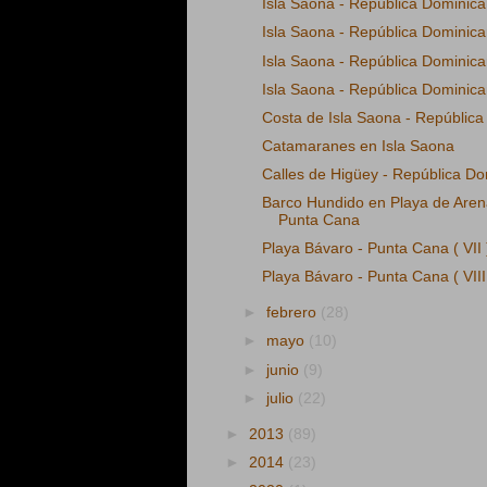
Isla Saona - República Dominicana
Isla Saona - República Dominican
Isla Saona - República Dominica
Isla Saona - República Dominican
Costa de Isla Saona - Repúblic
Catamaranes en Isla Saona
Calles de Higüey - República D
Barco Hundido en Playa de Aren
Punta Cana
Playa Bávaro - Punta Cana ( VII 
Playa Bávaro - Punta Cana ( VIII
►
febrero
(28)
►
mayo
(10)
►
junio
(9)
►
julio
(22)
►
2013
(89)
►
2014
(23)