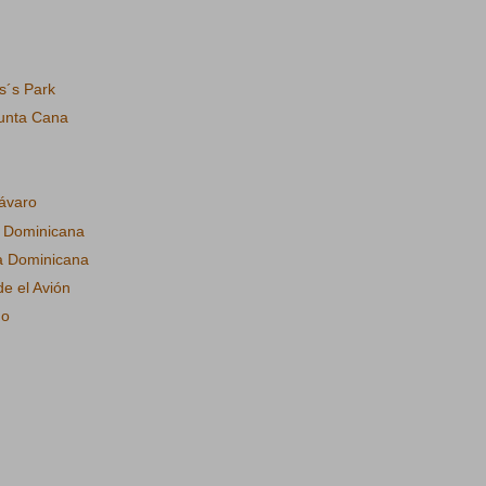
s´s Park
Punta Cana
ávaro
a Dominicana
ca Dominicana
e el Avión
no