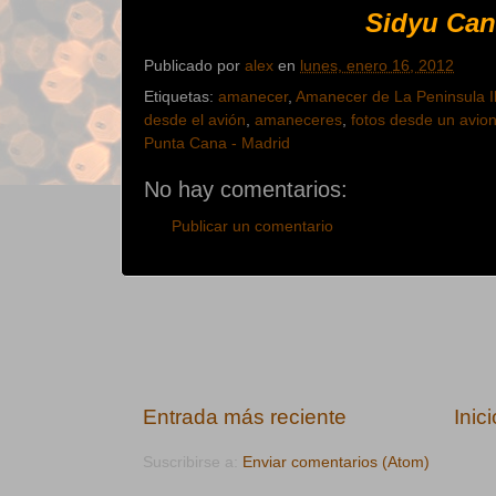
Sidyu Ca
Publicado por
alex
en
lunes, enero 16, 2012
Etiquetas:
amanecer
,
Amanecer de La Peninsula Ib
desde el avión
,
amaneceres
,
fotos desde un avio
Punta Cana - Madrid
No hay comentarios:
Publicar un comentario
Entrada más reciente
Inici
Suscribirse a:
Enviar comentarios (Atom)